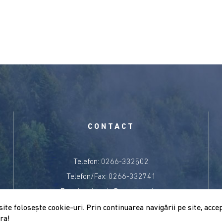
CONTACT
Telefon: 0266-332502
Telefon/Fax: 0266-332741
E-mail:
primaria@sancraieni.ro
site foloseşte cookie-uri. Prin continuarea navigării pe site, accep
ra!