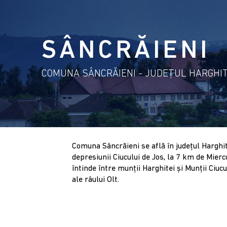
SÂNCRĂIENI
COMUNA SÂNCRĂIENI - JUDEŢUL HARGHI
Comuna Sâncrăieni se află în judeţul Harghit
depresiunii Ciucului de Jos, la 7 km de Mierc
întinde între munţii Harghitei şi Munţii Ciuc
ale râului Olt.