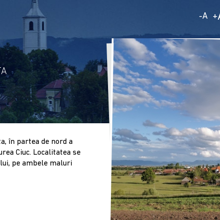
A
-
+
TA
a, în partea de nord a
urea Ciuc. Localitatea se
ului, pe ambele maluri