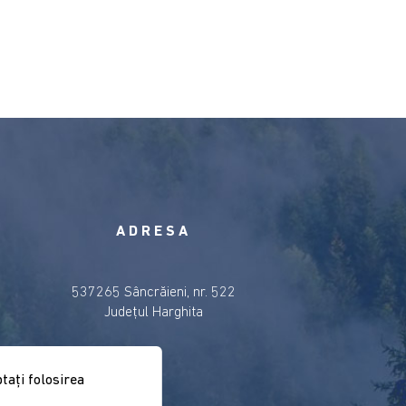
ADRESA
537265 Sâncrăieni, nr. 522
Judeţul Harghita
taţi folosirea