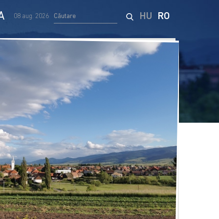
A
HU
RO
08 aug. 2026