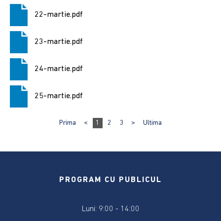
Declarații
22-martie.pdf
de
avere
23-martie.pdf
și
interese
2019
24-martie.pdf
Informații
25-martie.pdf
de
interes
Prima
<
1
2
3
>
Ultima
public
Anunțuri
pe
baza
PROGRAM CU PUBLICUL
350
pentru
anul
Luni: 9:00 - 14:00
2026