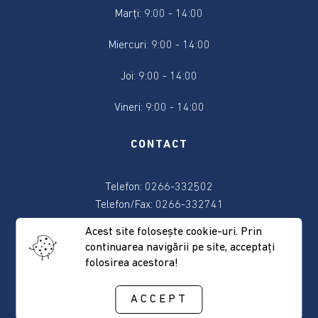
Marți: 9:00 - 14:00
Sport
Miercuri: 9:00 - 14:00
Cultură
Joi: 9:00 - 14:00
Program
Vineri: 9:00 - 14:00
operațional
Ajutorarea
CONTACT
Persoanelor
Defavorizate
Telefon: 0266-332502
Telefon/Fax: 0266-332741
Anunț
pentru
E-mail:
primaria@sancraieni.ro
Acest site foloseşte cookie-uri. Prin
finanțare
continuarea navigării pe site, acceptaţi
nerambursabilă
ADRESA
folosirea acestora!
conform
Legii
ACCEPT
350
537265 Sâncrăieni, nr. 522
anul