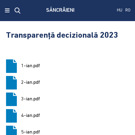
x
≡
SÂNCRĂIENI
HU
RO
Ecken
Közmű
Transparență decizională 2023
SRL
A
treia
1-ian.pdf
publicare
a
concursului.
2-ian.pdf
Alegerile
3-ian.pdf
pentru
Senat
4-ian.pdf
și
Camera
Deputaților
5-ian.pdf