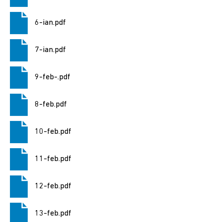
2024
6-ian.pdf
Alegere
Președintele
7-ian.pdf
României
2024
9-feb-.pdf
Alegerile
din
8-feb.pdf
9
iunie
10-feb.pdf
2024
Anunțuri
11-feb.pdf
și
actele
12-feb.pdf
referitoare
la
alegeri
13-feb.pdf