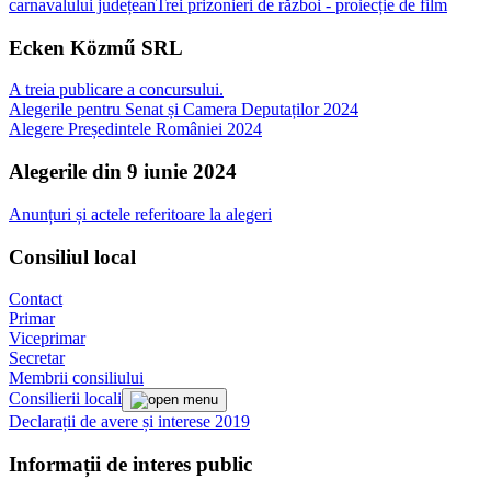
carnavalului județean
Trei prizonieri de război - proiecție de film
Ecken Közmű SRL
A treia publicare a concursului.
Alegerile pentru Senat și Camera Deputaților 2024
Alegere Președintele României 2024
Alegerile din 9 iunie 2024
Anunțuri și actele referitoare la alegeri
Consiliul local
Contact
Primar
Viceprimar
Secretar
Membrii consiliului
Consilierii locali
Declarații de avere și interese 2019
Informații de interes public