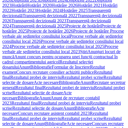
2026
Dispozitii 2025
Dispoziții 2024
Dispoziții 2022
Dispoziții
2023
Hotărâri
Hotărâri 2020
Hotărâre 2026
Hotărâri 2021
Hotărâri
2022
Hotărâri 2023
Hotărâri 2024
Hotărâre 2025
Transparență
decizională
Transparență decizională 2022
Transparență decizională
2026
Transparență decizională 2023
Transparență decizională
2024
Transparență decizională 2025
Proiecte de hotărâri
Proiecte de
hotărâre 2025
Proiecte de hotărâre 2026
Proiecte de hotărâre
Procese
verbale ale şedinţelor consiliului local
Procese verbale ale şedinţelor
consiliului local 2026
Procese verbale ale şedinţelor consiliului local
2024
Procese verbale ale şedinţelor consiliului local 2025
Procese
verbale ale şedinţelor consiliului local 2023
Știri
Anunțuri locuri de
muncă
Anunt concurs pentru ocuparea unei funcții contractual în
cadrul compartimentului agricol
Rezultatul selecției
dosarului
Anunț
Bibliografie
Formular de înscriere
Rezultat
examen
Concurs recrutare consilier achiziții publice
Rezultatul
final
Rezultatul probei de interviu
Rezultatul probei scrise
Rezultatul
selectie de dosare
Acte necesare
Bibliografie
Anunt
Recrutare secretrar
general
Rezultatul final
Rezultatul probei de interviu
Rezultatul probei
scrise
Rezultatul selectie de dosare
Acte
necesare
Bibliografie
Anunt
Anunt de recrutare contabil
2023
Rezultatul final
Rezultatul probei de interviu
Rezultatul probei
scrise
Rezultatul selectie de dosare
Anunt
Bibliografie
Acte
necesare
Concurs recrutare asistent contabil 2023
Rezultatul
final
Rezultatul probei de interviu
Rezultatul probei scrise
Rezultatul
selectie de dosare
Anunț
Bibliografie
Acte necesare
Concurs recrutare