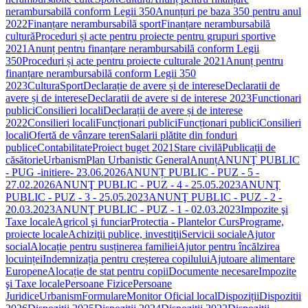
nerambursabilă conform Legii 350
Anunțuri pe baza 350 pentru anul
2022
Finanțare nerambursabilă sport
Finanțare nerambursabilă
cultură
Proceduri și acte pentru proiecte pentru grupuri sportive
2021
Anunț pentru finanțare nerambursabilă conform Legii
350
Proceduri și acte pentru proiecte culturale 2021
Anunț pentru
finanțare nerambursabilă conform Legii 350
2023
Cultura
Sport
Declarație de avere și de interese
Declaratii de
avere și de interese
Declaratii de avere si de interese 2023
Functionari
publici
Consilieri locali
Declarații de avere și de interese
2022
Consilieri locali
Funcționari publici
Funcționari publici
Consilieri
locali
Ofertă de vânzare teren
Salarii plătite din fonduri
publice
Contabilitate
Proiect buget 2021
Stare civilă
Publicații de
căsătorie
Urbanism
Plan Urbanistic General
Anunț
ANUNŢ PUBLIC
- PUG -initiere- 23.06.2026
ANUNȚ PUBLIC - PUZ - 5 -
27.02.2026
ANUNŢ PUBLIC - PUZ - 4 - 25.05.2023
ANUNŢ
PUBLIC - PUZ - 3 - 25.05.2023
ANUNŢ PUBLIC - PUZ - 2 -
20.03.2023
ANUNŢ PUBLIC - PUZ - 1 - 02.03.2023
Impozite şi
Taxe locale
Agricol şi funciar
Protectia - Plantelor Curs
Programe,
proiecte locale
Achiziţii publice, investiţii
Servicii sociale
Ajutor
social
Alocație pentru susținerea familiei
Ajutor pentru încălzirea
locuinței
Indemnizația pentru creșterea copilului
Ajutoare alimentare
Europene
Alocație de stat pentru copii
Documente necesare
Impozite
şi Taxe locale
Persoane Fizice
Persoane
Juridice
Urbanism
Formulare
Monitor Oficial local
Dispoziții
Dispozitii