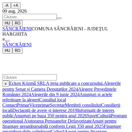
-
A
+
A
09 aug. 2026
HU
RO
SÂNCRĂIENI
COMUNA SÂNCRĂIENI - JUDEŢUL
HARGHITA
≡
SÂNCRĂIENI
HU
RO
Ecken Közmű SRL
A treia publicare a concursului.
Alegerile
x
pentru Senat și Camera Deputaților 2024
Alegere Președintele
României 2024
Alegerile din 9 iunie 2024
Anunțuri și actele
referitoare la alegeri
Consiliul local
Contact
Primar
Viceprimar
Secretar
Membrii consiliului
Consilierii
locali
Declarații de avere și interese 2019
Informații de interes
public
Anunțuri pe baza 350 pentru anul 2026
Sport
Cultură
Program
operațional Ajutorarea Persoanelor Defavorizate
Anunț pentru
finanțare nerambursabilă conform Legii 350 anul 2025
Finanțare
nerambursabile culte
Sport
Cultură
Anunț pentru finanțare