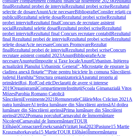
consilier compartiment contabil financiar noiembrie 2023
Rezultatul
final
Rezultatul probei de interviu
Rezultatul probei scrise
Rezultatul
selectie de dosare
Anunt
Acte necesare
Bibliografie
Consiler relații cu
publicul
Rezultatul seleție dosar
Rezultatul probei scrise
Rezultatul
probei interviu
Rezultatul final
Concurs de recrutare asistent
social
Rezultatul seleție dosar
Rezultatul probei scrise
Rezultatul
probei interviu
Rezultatul final
Concurs recrutare contabil
Rezultatul
final
Rezultatul probei de interviu
Rezultatul probei scrise
Rezultatul
seleție dosar
Acte necesare
Concurs Promovare
Rezultat
final
Rezultatul probei de interviu
Rezultatul probei scrise
Concurs
recrutare asistent contabil 2023
Anunț
Bibliografie
Acte
necesare
Anunțuri
Impozite şi Taxe locale
Anunț
Urbanism
„Inițierea
actualizării Planului Urbanistic General”
„Microstație de epurare la
cladirea anexă flotație”
“Piste pentru biciclete în comuna Sâncrăieni,
județul Harghita”
Structura organizatorică
Aparatul propriu al
primăriei
Roi, Rof
Cod etic
Declarații de avere și interese
2019
Organigramă
Compartimente
Instituții
Școala Gimanazială Vitos
Mózes
Parohia Romano Catolică
Sâncrăieni
Evenimente
2021
Remuneraţie
Călărie
Mos Crăciun 2021
A
patra lumânare
Al treilea lumânare din Sâncrăieni aprinsă
Al doilea
lumânare din Sâncrăieni aprinsă
Prima lumânare din Sâncrăieni
aprinsă!
2022
Pomana porcului
Carnavalul de înmormântare
Nicolești
Carnavalul de înmormântare
TOUR
Előhágó
Consacrare
Érsekcsanád
Vizitați Igal
2023
Pasiune
15 Martie
Krasznahorkavarla
15 Martie
TOUR Előhágó
Înmormântarea