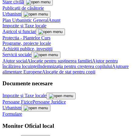
Stare civilă
Publicații de căsătorie
Urbanism
Plan Urbanistic General
Anunț
Impozite şi Taxe locale
Agricol şi funciar
Protectia - Plantelor Curs
Programe, proiecte locale
Achiziţii publice, investiţii
Servicii sociale
Ajutor social
Alocație pentru susținerea familiei
Ajutor pentru
încălzirea locuinței
Indemnizația pentru creșterea copilului
Ajutoare
alimentare Europene
Alocație de stat pentru copii
Documente necesare
Impozite şi Taxe locale
Persoane Fizice
Persoane Juridice
Urbanism
Formulare
Monitor Oficial local