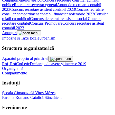
compartimentului agricol
Concurs recrutare consilier achiziții
publice
Recrutare secretrar general
Anunt de recrutare contabil
2023
Concurs recrutare asistent contabil 2023
Concurs recrutare
consilier compartiment contabil financiar noiembrie 2023
Consiler
relații cu publicul
Concurs de recrutare asistent social
Concurs
recrutare contabil
Concurs Promovare
Concurs recrutare asistent
contabil 2023
Anunțuri
Impozite şi Taxe locale
Urbanism
Structura organizatorică
Aparatul propriu al primăriei
Roi, Rof
Cod etic
Declarații de avere și interese 2019
Organigramă
Compartimente
Instituții
Școala Gimanazială Vitos Mózes
Parohia Romano Catolică Sâncrăieni
Evenimente