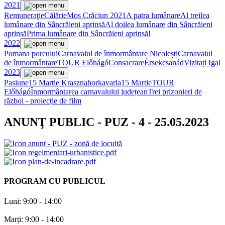
2021
Remuneraţie
Călărie
Mos Crăciun 2021
A patra lumânare
Al treilea
lumânare din Sâncrăieni aprinsă
Al doilea lumânare din Sâncrăieni
aprinsă
Prima lumânare din Sâncrăieni aprinsă!
2022
Pomana porcului
Carnavalul de înmormântare Nicolești
Carnavalul
de înmormântare
TOUR Előhágó
Consacrare
Érsekcsanád
Vizitați Igal
2023
Pasiune
15 Martie Krasznahorkavarla
15 Martie
TOUR
Előhágó
Înmormântarea carnavalului județean
Trei prizonieri de
război - proiecție de film
ANUNŢ PUBLIC - PUZ - 4 - 25.05.2023
anunț - PUZ - zonă de locuită
regelmentari-urbanistice.pdf
plan-de-incadrare.pdf
PROGRAM CU PUBLICUL
Luni: 9:00 - 14:00
Marți: 9:00 - 14:00