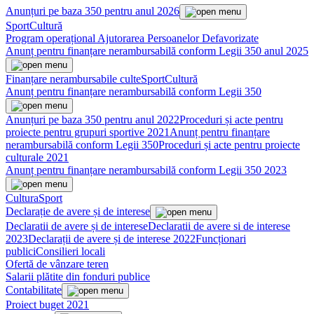
Anunțuri pe baza 350 pentru anul 2026
Sport
Cultură
Program operațional Ajutorarea Persoanelor Defavorizate
Anunț pentru finanțare nerambursabilă conform Legii 350 anul 2025
Finanțare nerambursabile culte
Sport
Cultură
Anunț pentru finanțare nerambursabilă conform Legii 350
Anunțuri pe baza 350 pentru anul 2022
Proceduri și acte pentru
proiecte pentru grupuri sportive 2021
Anunț pentru finanțare
nerambursabilă conform Legii 350
Proceduri și acte pentru proiecte
culturale 2021
Anunț pentru finanțare nerambursabilă conform Legii 350 2023
Cultura
Sport
Declarație de avere și de interese
Declaratii de avere și de interese
Declaratii de avere si de interese
2023
Declarații de avere și de interese 2022
Funcționari
publici
Consilieri locali
Ofertă de vânzare teren
Salarii plătite din fonduri publice
Contabilitate
Proiect buget 2021