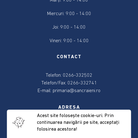
Marți: 9:00 - 14:00
2024
Miercuri: 9:00 - 14:00
Alegere
Președintele
Joi: 9:00 - 14:00
României
2024
Vineri: 9:00 - 14:00
Alegerile
CONTACT
din
9
Telefon: 0266-332502
iunie
2024
Telefon/Fax: 0266-332741
E-mail:
primaria@sancraieni.ro
Anunțuri
și
ADRESA
actele
Acest site foloseşte cookie-uri. Prin
referitoare
continuarea navigării pe site, acceptaţi
537265 Sâncrăieni, nr. 522
la
folosirea acestora!
Judeţul Harghita
alegeri