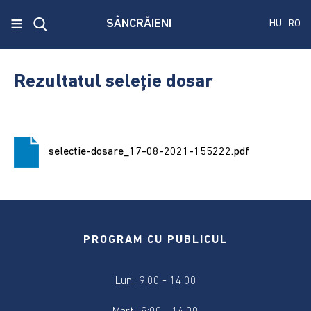
x
≡
SÂNCRĂIENI
HU
RO
Ecken
Közmű
Rezultatul seleție dosar
SRL
A
treia
selectie-dosare_17-08-2021-155222.pdf
publicare
a
concursului.
Alegerile
pentru
PROGRAM CU PUBLICUL
Senat
și
Luni: 9:00 - 14:00
Camera
Deputaților