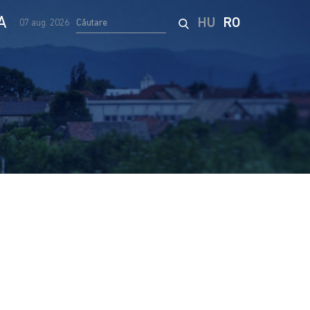
A
HU
RO
07 aug. 2026