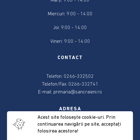
Marți: 9:00 - 14:00
2024
Miercuri: 9:00 - 14:00
Alegere
Președintele
Joi: 9:00 - 14:00
României
2024
Vineri: 9:00 - 14:00
Alegerile
CONTACT
din
9
Telefon: 0266-332502
iunie
2024
Telefon/Fax: 0266-332741
E-mail:
primaria@sancraieni.ro
Anunțuri
și
ADRESA
actele
Acest site foloseşte cookie-uri. Prin
referitoare
continuarea navigării pe site, acceptaţi
537265 Sâncrăieni, nr. 522
la
folosirea acestora!
Judeţul Harghita
alegeri