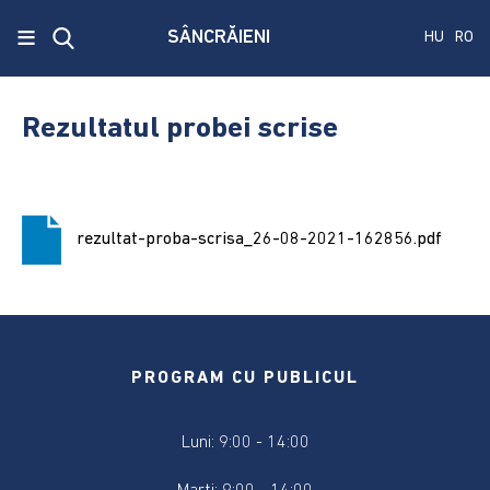
x
≡
SÂNCRĂIENI
HU
RO
Ecken
Közmű
Rezultatul probei scrise
SRL
A
treia
rezultat-proba-scrisa_26-08-2021-162856.pdf
publicare
a
concursului.
Alegerile
pentru
PROGRAM CU PUBLICUL
Senat
și
Luni: 9:00 - 14:00
Camera
Deputaților