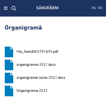
x
≡
SÂNCRĂIENI
HU
RO
Ecken
Közmű
Organigramă
SRL
A
treia
file_fee4d505751b55.pdf
publicare
a
concursului.
organigrama-2021.docx
Alegerile
organigrama-iunie-2021.docx
pentru
Senat
Organigrama 2022
și
Camera
Deputaților