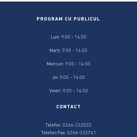
2024
Alegere
PROGRAM CU PUBLICUL
Președintele
României
Luni: 9:00 - 14:00
2024
Marți: 9:00 - 14:00
Alegerile
din
Miercuri: 9:00 - 14:00
9
iunie
Joi: 9:00 - 14:00
2024
Vineri: 9:00 - 14:00
Anunțuri
și
CONTACT
actele
referitoare
la
Telefon: 0266-332502
alegeri
Telefon/Fax: 0266-332741