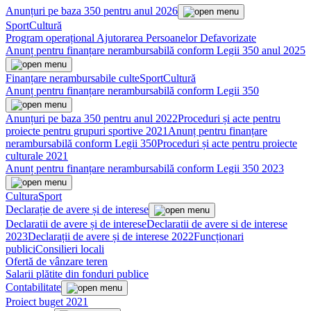
Anunțuri pe baza 350 pentru anul 2026
Sport
Cultură
Program operațional Ajutorarea Persoanelor Defavorizate
Anunț pentru finanțare nerambursabilă conform Legii 350 anul 2025
Finanțare nerambursabile culte
Sport
Cultură
Anunț pentru finanțare nerambursabilă conform Legii 350
Anunțuri pe baza 350 pentru anul 2022
Proceduri și acte pentru
proiecte pentru grupuri sportive 2021
Anunț pentru finanțare
nerambursabilă conform Legii 350
Proceduri și acte pentru proiecte
culturale 2021
Anunț pentru finanțare nerambursabilă conform Legii 350 2023
Cultura
Sport
Declarație de avere și de interese
Declaratii de avere și de interese
Declaratii de avere si de interese
2023
Declarații de avere și de interese 2022
Funcționari
publici
Consilieri locali
Ofertă de vânzare teren
Salarii plătite din fonduri publice
Contabilitate
Proiect buget 2021