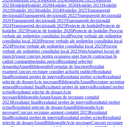
2026
Dispozitii 2025
Dispoziții 2024
Dispoziții 2022
Dispoziții
2023
Hotărâri
Hotărâri 2020
Hotărâre 2026
Hotărâri 2021
Hotărâri
2022
Hotărâri 2023
Hotărâri 2024
Hotărâre 2025
Transparență
decizională
Transparență decizională 2022
Transparență decizională
2026
Transparență decizională 2023
Transparență decizională
2024
Transparență decizională 2025
Proiecte de hotărâri
Proiecte de
hotărâre 2025
Proiecte de hotărâre 2026
Proiecte de hotărâre
Procese
verbale ale şedinţelor consiliului local
Procese verbale ale şedinţelor
consiliului local 2026
Procese verbale ale şedinţelor consiliului local
2024
Procese verbale ale şedinţelor consiliului local 2025
Procese
verbale ale şedinţelor consiliului local 2023
Știri
Anunțuri locuri de
muncă
Anunt concurs pentru ocuparea unei funcții contractual în
cadrul compartimentului agricol
Rezultatul selecției
dosarului
Anunț
Bibliografie
Formular de înscriere
Rezultat
examen
Concurs recrutare consilier achiziții publice
Rezultatul
final
Rezultatul probei de interviu
Rezultatul probei scrise
Rezultatul
selectie de dosare
Acte necesare
Bibliografie
Anunt
Recrutare secretrar
general
Rezultatul final
Rezultatul probei de interviu
Rezultatul probei
scrise
Rezultatul selectie de dosare
Acte
necesare
Bibliografie
Anunt
Anunt de recrutare contabil
2023
Rezultatul final
Rezultatul probei de interviu
Rezultatul probei
scrise
Rezultatul selectie de dosare
Anunt
Bibliografie
Acte
necesare
Concurs recrutare asistent contabil 2023
Rezultatul
final
Rezultatul probei de interviu
Rezultatul probei scrise
Rezultatul
selectie de dosare
Anunț
Bibliografie
Acte necesare
Concurs recrutare