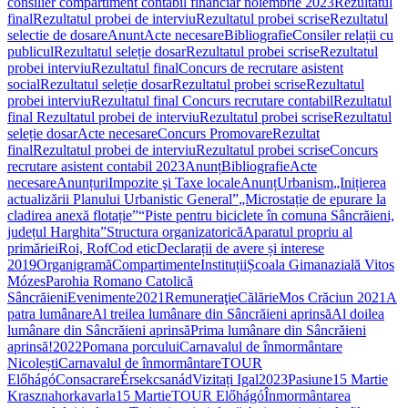
consilier compartiment contabil financiar noiembrie 2023
Rezultatul
final
Rezultatul probei de interviu
Rezultatul probei scrise
Rezultatul
selectie de dosare
Anunt
Acte necesare
Bibliografie
Consiler relații cu
publicul
Rezultatul seleție dosar
Rezultatul probei scrise
Rezultatul
probei interviu
Rezultatul final
Concurs de recrutare asistent
social
Rezultatul seleție dosar
Rezultatul probei scrise
Rezultatul
probei interviu
Rezultatul final
Concurs recrutare contabil
Rezultatul
final
Rezultatul probei de interviu
Rezultatul probei scrise
Rezultatul
seleție dosar
Acte necesare
Concurs Promovare
Rezultat
final
Rezultatul probei de interviu
Rezultatul probei scrise
Concurs
recrutare asistent contabil 2023
Anunț
Bibliografie
Acte
necesare
Anunțuri
Impozite şi Taxe locale
Anunț
Urbanism
„Inițierea
actualizării Planului Urbanistic General”
„Microstație de epurare la
cladirea anexă flotație”
“Piste pentru biciclete în comuna Sâncrăieni,
județul Harghita”
Structura organizatorică
Aparatul propriu al
primăriei
Roi, Rof
Cod etic
Declarații de avere și interese
2019
Organigramă
Compartimente
Instituții
Școala Gimanazială Vitos
Mózes
Parohia Romano Catolică
Sâncrăieni
Evenimente
2021
Remuneraţie
Călărie
Mos Crăciun 2021
A
patra lumânare
Al treilea lumânare din Sâncrăieni aprinsă
Al doilea
lumânare din Sâncrăieni aprinsă
Prima lumânare din Sâncrăieni
aprinsă!
2022
Pomana porcului
Carnavalul de înmormântare
Nicolești
Carnavalul de înmormântare
TOUR
Előhágó
Consacrare
Érsekcsanád
Vizitați Igal
2023
Pasiune
15 Martie
Krasznahorkavarla
15 Martie
TOUR Előhágó
Înmormântarea