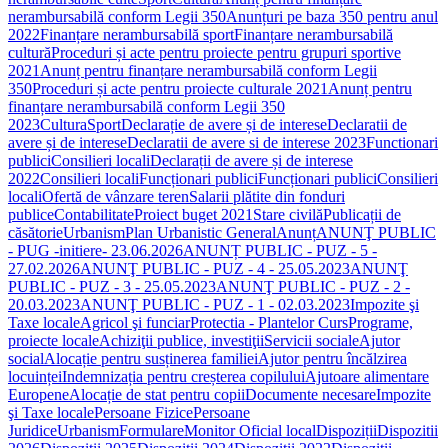
nerambursabilă conform Legii 350
Anunțuri pe baza 350 pentru anul
2022
Finanțare nerambursabilă sport
Finanțare nerambursabilă
cultură
Proceduri și acte pentru proiecte pentru grupuri sportive
2021
Anunț pentru finanțare nerambursabilă conform Legii
350
Proceduri și acte pentru proiecte culturale 2021
Anunț pentru
finanțare nerambursabilă conform Legii 350
2023
Cultura
Sport
Declarație de avere și de interese
Declaratii de
avere și de interese
Declaratii de avere si de interese 2023
Functionari
publici
Consilieri locali
Declarații de avere și de interese
2022
Consilieri locali
Funcționari publici
Funcționari publici
Consilieri
locali
Ofertă de vânzare teren
Salarii plătite din fonduri
publice
Contabilitate
Proiect buget 2021
Stare civilă
Publicații de
căsătorie
Urbanism
Plan Urbanistic General
Anunț
ANUNŢ PUBLIC
- PUG -initiere- 23.06.2026
ANUNȚ PUBLIC - PUZ - 5 -
27.02.2026
ANUNŢ PUBLIC - PUZ - 4 - 25.05.2023
ANUNŢ
PUBLIC - PUZ - 3 - 25.05.2023
ANUNŢ PUBLIC - PUZ - 2 -
20.03.2023
ANUNŢ PUBLIC - PUZ - 1 - 02.03.2023
Impozite şi
Taxe locale
Agricol şi funciar
Protectia - Plantelor Curs
Programe,
proiecte locale
Achiziţii publice, investiţii
Servicii sociale
Ajutor
social
Alocație pentru susținerea familiei
Ajutor pentru încălzirea
locuinței
Indemnizația pentru creșterea copilului
Ajutoare alimentare
Europene
Alocație de stat pentru copii
Documente necesare
Impozite
şi Taxe locale
Persoane Fizice
Persoane
Juridice
Urbanism
Formulare
Monitor Oficial local
Dispoziții
Dispozitii