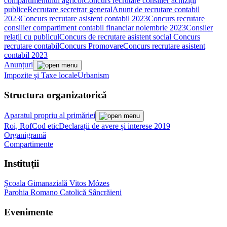
compartimentului agricol
Concurs recrutare consilier achiziții
publice
Recrutare secretrar general
Anunt de recrutare contabil
2023
Concurs recrutare asistent contabil 2023
Concurs recrutare
consilier compartiment contabil financiar noiembrie 2023
Consiler
relații cu publicul
Concurs de recrutare asistent social
Concurs
recrutare contabil
Concurs Promovare
Concurs recrutare asistent
contabil 2023
Anunțuri
Impozite şi Taxe locale
Urbanism
Structura organizatorică
Aparatul propriu al primăriei
Roi, Rof
Cod etic
Declarații de avere și interese 2019
Organigramă
Compartimente
Instituții
Școala Gimanazială Vitos Mózes
Parohia Romano Catolică Sâncrăieni
Evenimente