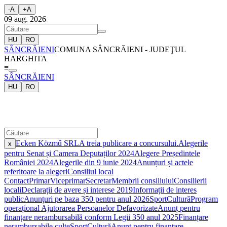
-
A
+
A
09 aug. 2026
HU
RO
SÂNCRĂIENI
COMUNA SÂNCRĂIENI - JUDEŢUL
HARGHITA
≡
SÂNCRĂIENI
HU
RO
Ecken Közmű SRL
A treia publicare a concursului.
Alegerile
x
pentru Senat și Camera Deputaților 2024
Alegere Președintele
României 2024
Alegerile din 9 iunie 2024
Anunțuri și actele
referitoare la alegeri
Consiliul local
Contact
Primar
Viceprimar
Secretar
Membrii consiliului
Consilierii
locali
Declarații de avere și interese 2019
Informații de interes
public
Anunțuri pe baza 350 pentru anul 2026
Sport
Cultură
Program
operațional Ajutorarea Persoanelor Defavorizate
Anunț pentru
finanțare nerambursabilă conform Legii 350 anul 2025
Finanțare
nerambursabile culte
Sport
Cultură
Anunț pentru finanțare