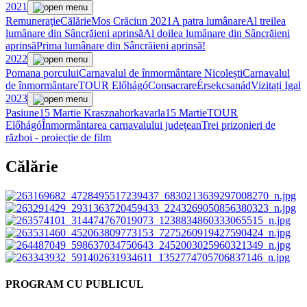
2021
Remuneraţie
Călărie
Mos Crăciun 2021
A patra lumânare
Al treilea
lumânare din Sâncrăieni aprinsă
Al doilea lumânare din Sâncrăieni
aprinsă
Prima lumânare din Sâncrăieni aprinsă!
2022
Pomana porcului
Carnavalul de înmormântare Nicolești
Carnavalul
de înmormântare
TOUR Előhágó
Consacrare
Érsekcsanád
Vizitați Igal
2023
Pasiune
15 Martie Krasznahorkavarla
15 Martie
TOUR
Előhágó
Înmormântarea carnavalului județean
Trei prizonieri de
război - proiecție de film
Călărie
PROGRAM CU PUBLICUL