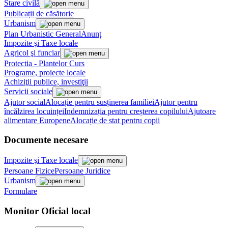
Stare civilă
Publicații de căsătorie
Urbanism
Plan Urbanistic General
Anunț
Impozite şi Taxe locale
Agricol şi funciar
Protectia - Plantelor Curs
Programe, proiecte locale
Achiziţii publice, investiţii
Servicii sociale
Ajutor social
Alocație pentru susținerea familiei
Ajutor pentru
încălzirea locuinței
Indemnizația pentru creșterea copilului
Ajutoare
alimentare Europene
Alocație de stat pentru copii
Documente necesare
Impozite şi Taxe locale
Persoane Fizice
Persoane Juridice
Urbanism
Formulare
Monitor Oficial local