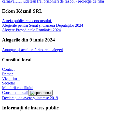
carnavalului județean
Trei prizonieri de război - proiecție de film
Ecken Közmű SRL
A treia publicare a concursului.
Alegerile pentru Senat și Camera Deputaților 2024
Alegere Președintele României 2024
Alegerile din 9 iunie 2024
Anunțuri și actele referitoare la alegeri
Consiliul local
Contact
Primar
Viceprimar
Secretar
Membrii consiliului
Consilierii locali
Declarații de avere și interese 2019
Informații de interes public