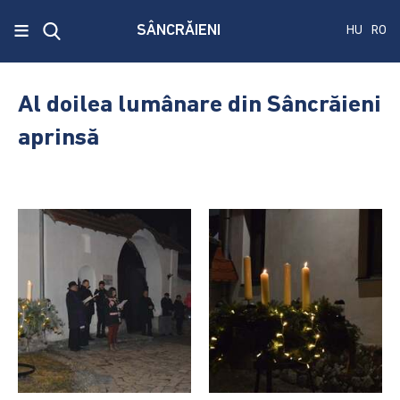
x
≡
SÂNCRĂIENI
HU
RO
Ecken
Közmű
Al doilea lumânare din Sâncrăieni
SRL
aprinsă
A
treia
publicare
a
concursului.
Alegerile
pentru
Senat
și
Camera
Deputaților