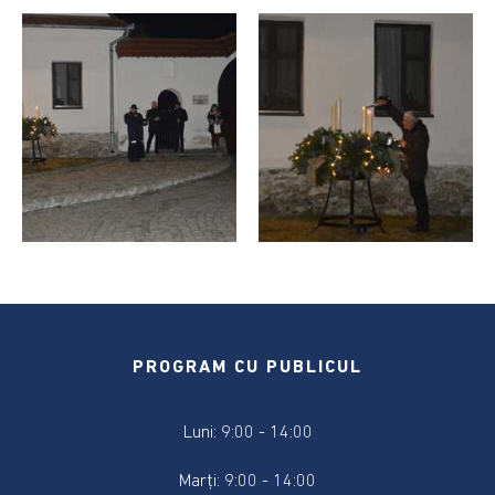
2024
Alegere
Președintele
României
2024
Alegerile
din
9
iunie
2024
Anunțuri
PROGRAM CU PUBLICUL
și
actele
referitoare
Luni: 9:00 - 14:00
la
alegeri
Marți: 9:00 - 14:00