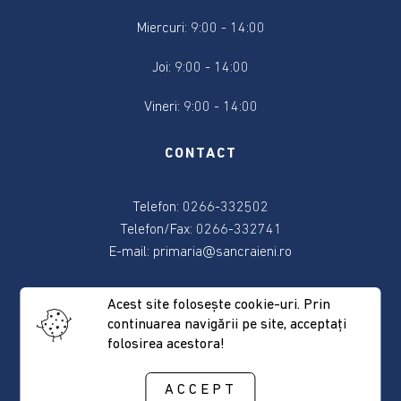
Miercuri: 9:00 - 14:00
Consiliul
local
Joi: 9:00 - 14:00
Contact
Vineri: 9:00 - 14:00
Primar
CONTACT
Viceprimar
Telefon: 0266-332502
Telefon/Fax: 0266-332741
Secretar
E-mail:
primaria@sancraieni.ro
Membrii
ADRESA
Acest site foloseşte cookie-uri. Prin
consiliului
continuarea navigării pe site, acceptaţi
folosirea acestora!
537265 Sâncrăieni, nr. 522
Consilierii
Judeţul Harghita
locali
ACCEPT