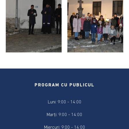
2024
Alegere
Președintele
României
2024
Alegerile
din
9
iunie
2024
PROGRAM CU PUBLICUL
Anunțuri
și
Luni: 9:00 - 14:00
actele
referitoare
Marți: 9:00 - 14:00
la
alegeri
Miercuri: 9:00 - 14:00