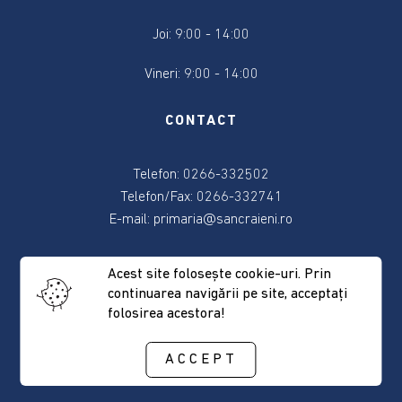
Consiliul
Joi: 9:00 - 14:00
local
Vineri: 9:00 - 14:00
Contact
CONTACT
Primar
Telefon: 0266-332502
Viceprimar
Telefon/Fax: 0266-332741
E-mail:
primaria@sancraieni.ro
Secretar
ADRESA
Acest site foloseşte cookie-uri. Prin
Membrii
continuarea navigării pe site, acceptaţi
consiliului
folosirea acestora!
537265 Sâncrăieni, nr. 522
Judeţul Harghita
Consilierii
ACCEPT
locali