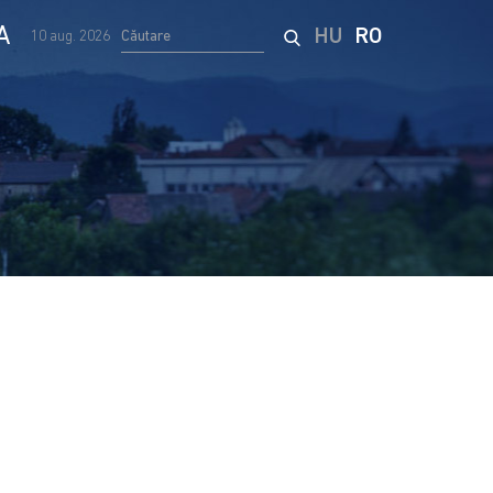
A
HU
RO
10 aug. 2026