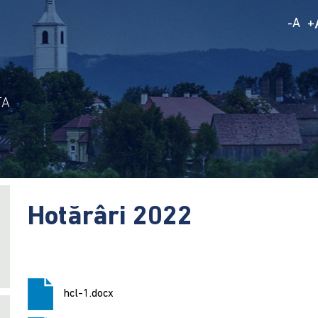
A
-
+
TA
Hotărâri 2022
hcl-1.docx