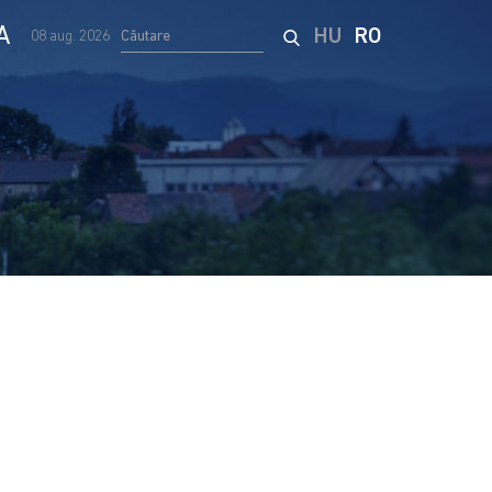
A
HU
RO
08 aug. 2026