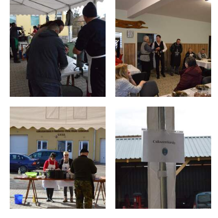
Consiliul
local
Contact
Primar
Viceprimar
Secretar
Membrii
consiliului
Consilierii
locali