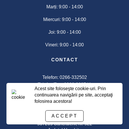
2025
Marți: 9:00 - 14:00
Miercuri: 9:00 - 14:00
Finanțare
nerambursabile
Joi: 9:00 - 14:00
culte
Vineri: 9:00 - 14:00
Sport
CONTACT
Cultură
Telefon: 0266-332502
Anunț
Telefon/Fax: 0266-332741
pentru
Acest site foloseşte cookie-uri. Prin
E-mail:
primaria@sancraieni.ro
finanțare
continuarea navigării pe site, acceptaţi
nerambursabilă
folosirea acestora!
conform
ADRESA
Legii
ACCEPT
350
537265 Sâncrăieni, nr. 522