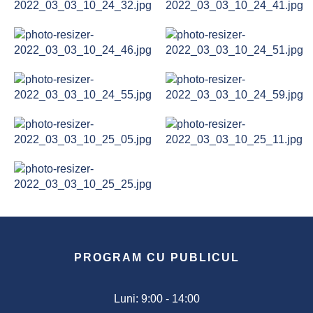
Sport
Cultură
Program
operațional
Ajutorarea
Persoanelor
Defavorizate
Anunț
pentru
finanțare
nerambursabilă
PROGRAM CU PUBLICUL
conform
Legii
350
Luni: 9:00 - 14:00
anul