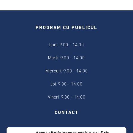
Anunțuri
pe
baza
350
PROGRAM CU PUBLICUL
pentru
anul
2022
Luni: 9:00 - 14:00
Marți: 9:00 - 14:00
Finanțare
nerambursabilă
Miercuri: 9:00 - 14:00
sport
Joi: 9:00 - 14:00
Finanțare
nerambursabilă
Vineri: 9:00 - 14:00
cultură
CONTACT
Proceduri
și
acte
Telefon: 0266-332502