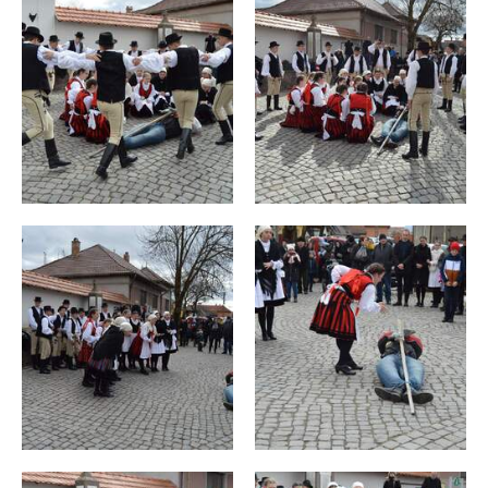
Consiliul
local
Contact
Primar
Viceprimar
Secretar
Membrii
consiliului
Consilierii
locali