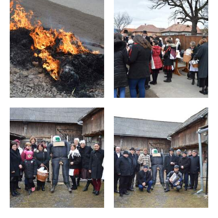
2025
Finanțare
nerambursabile
culte
Sport
Cultură
Anunț
pentru
finanțare
nerambursabilă
conform
Legii
350