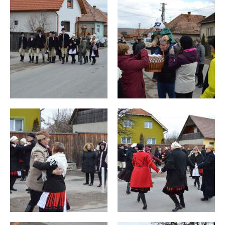
Sport
Cultură
Program
operațional
Ajutorarea
Persoanelor
Defavorizate
Anunț
pentru
finanțare
nerambursabilă
conform
Legii
350
anul