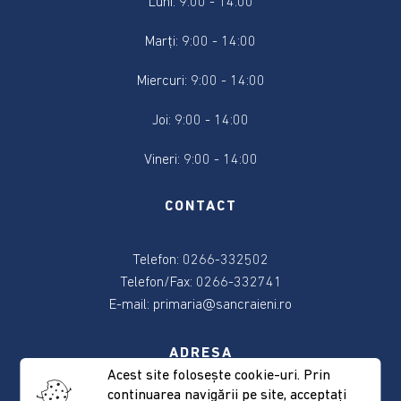
Luni: 9:00 - 14:00
2024
Marți: 9:00 - 14:00
Alegere
Președintele
Miercuri: 9:00 - 14:00
României
2024
Joi: 9:00 - 14:00
Vineri: 9:00 - 14:00
Alegerile
din
9
CONTACT
iunie
2024
Telefon: 0266-332502
Telefon/Fax: 0266-332741
Anunțuri
E-mail:
primaria@sancraieni.ro
și
actele
referitoare
ADRESA
la
Acest site foloseşte cookie-uri. Prin
alegeri
continuarea navigării pe site, acceptaţi