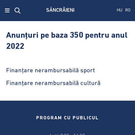
x
≡
SÂNCRĂIENI
HU
RO
Ecken
Közmű
Anunțuri pe baza 350 pentru anul
SRL
2022
A
treia
publicare
Finanțare nerambursabilă sport
a
concursului.
Finanțare nerambursabilă cultură
Alegerile
pentru
Senat
și
PROGRAM CU PUBLICUL
Camera
Deputaților