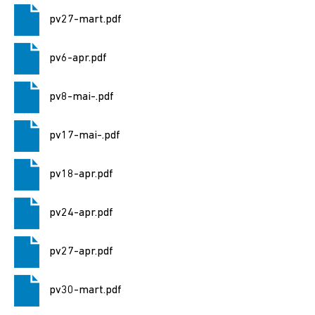
2024
pv27-mart.pdf
Alegere
Președintele
pv6-apr.pdf
României
2024
pv8-mai-.pdf
Alegerile
pv17-mai-.pdf
din
9
iunie
pv18-apr.pdf
2024
pv24-apr.pdf
Anunțuri
și
pv27-apr.pdf
actele
referitoare
la
pv30-mart.pdf
alegeri