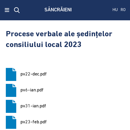
x
≡
SÂNCRĂIENI
HU
RO
Ecken
Közmű
Procese verbale ale şedinţelor
SRL
consiliului local 2023
A
treia
publicare
a
pv22-dec.pdf
concursului.
pv6-ian.pdf
Alegerile
pentru
pv31-ian.pdf
Senat
și
Camera
pv23-feb.pdf
Deputaților