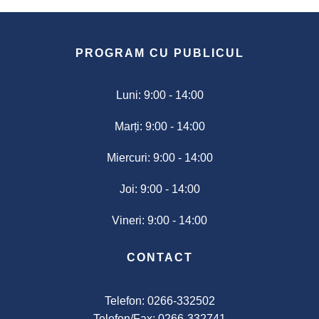
2024
Alegere
PROGRAM CU PUBLICUL
Președintele
României
2024
Luni: 9:00 - 14:00
Marți: 9:00 - 14:00
Alegerile
din
Miercuri: 9:00 - 14:00
9
iunie
Joi: 9:00 - 14:00
2024
Vineri: 9:00 - 14:00
Anunțuri
și
CONTACT
actele
referitoare
la
Telefon: 0266-332502
alegeri
Telefon/Fax: 0266-332741