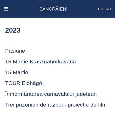
x
≡
SÂNCRĂIENI
HU
RO
Ecken
Közmű
2023
SRL
A
Pasiune
treia
publicare
15 Martie Krasznahorkavarla
a
concursului.
15 Martie
TOUR Előhágó
Alegerile
pentru
Înmormântarea carnavalului județean
Senat
și
Trei prizonieri de război - proiecție de film
Camera
Deputaților