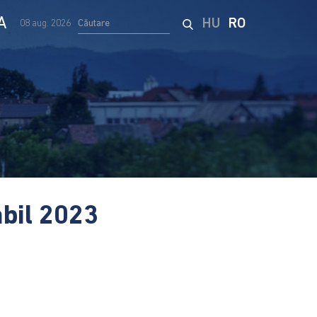
A
HU
RO
08 aug. 2026
abil 2023