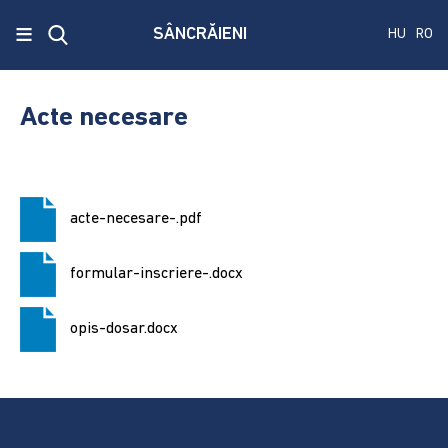
x
≡
SÂNCRĂIENI
HU
RO
Ecken
Közmű
Acte necesare
SRL
A
treia
acte-necesare-.pdf
publicare
a
concursului.
formular-inscriere-.docx
Alegerile
opis-dosar.docx
pentru
Senat
și
Camera
Deputaților