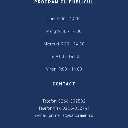
2024
PROGRAM CU PUBLICUL
Alegere
Luni: 9:00 - 14:00
Președintele
României
Marți: 9:00 - 14:00
2024
Miercuri: 9:00 - 14:00
Alegerile
Joi: 9:00 - 14:00
din
9
Vineri: 9:00 - 14:00
iunie
2024
CONTACT
Anunțuri
și
Telefon: 0266-332502
actele
Telefon/Fax: 0266-332741
referitoare
E-mail:
primaria@sancraieni.ro
la
alegeri