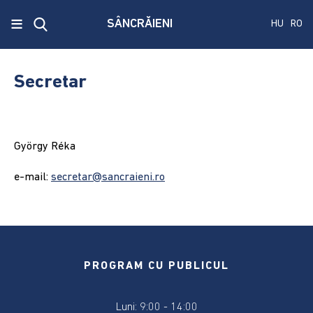
x
≡
SÂNCRĂIENI
HU
RO
Ecken
Közmű
Secretar
SRL
A
treia
György Réka
publicare
a
e-mail:
secretar@sancraieni.ro
concursului.
Alegerile
pentru
Senat
PROGRAM CU PUBLICUL
și
Camera
Deputaților
Luni: 9:00 - 14:00