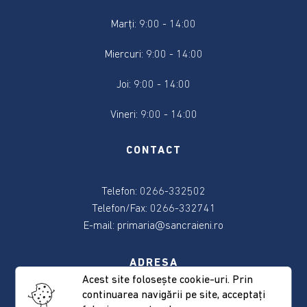
2024
Marți: 9:00 - 14:00
Alegere
Miercuri: 9:00 - 14:00
Președintele
României
Joi: 9:00 - 14:00
2024
Vineri: 9:00 - 14:00
Alegerile
din
CONTACT
9
iunie
2024
Telefon: 0266-332502
Telefon/Fax: 0266-332741
Anunțuri
E-mail:
primaria@sancraieni.ro
și
actele
ADRESA
referitoare
la
Acest site foloseşte cookie-uri. Prin
alegeri
continuarea navigării pe site, acceptaţi
537265 Sâncrăieni, nr. 522