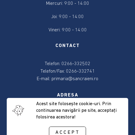
2024
Miercuri: 9:00 - 14:00
Joi: 9:00 - 14:00
Alegere
Președintele
Vineri: 9:00 - 14:00
României
2024
CONTACT
Alegerile
din
Telefon: 0266-332502
9
Telefon/Fax: 0266-332741
iunie
E-mail:
primaria@sancraieni.ro
2024
ADRESA
Anunțuri
și
Acest site foloseşte cookie-uri. Prin
actele
continuarea navigării pe site, acceptaţi
537265 Sâncrăieni, nr. 522
referitoare
folosirea acestora!
Judeţul Harghita
la
alegeri
ACCEPT