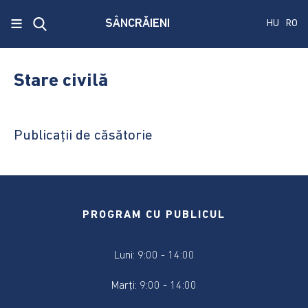
x
≡
SÂNCRĂIENI
HU
RO
Ecken
Közmű
Stare civilă
SRL
A
Publicații de căsătorie
treia
publicare
a
concursului.
PROGRAM CU PUBLICUL
Alegerile
pentru
Senat
Luni: 9:00 - 14:00
și
Camera
Marți: 9:00 - 14:00
Deputaților