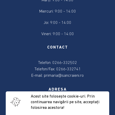
Marți: 9:00 - 14:00
2024
Miercuri: 9:00 - 14:00
Alegere
Președintele
Joi: 9:00 - 14:00
României
2024
Vineri: 9:00 - 14:00
Alegerile
CONTACT
din
9
Telefon: 0266-332502
iunie
2024
Telefon/Fax: 0266-332741
E-mail:
primaria@sancraieni.ro
Anunțuri
și
ADRESA
actele
Acest site foloseşte cookie-uri. Prin
referitoare
continuarea navigării pe site, acceptaţi
537265 Sâncrăieni, nr. 522
la
folosirea acestora!
Judeţul Harghita
alegeri