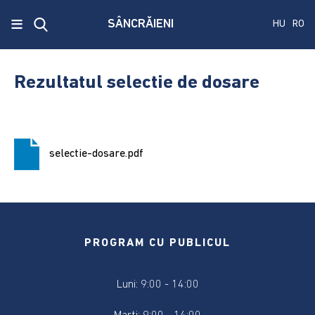
x
≡
SÂNCRĂIENI
HU
RO
Ecken
Közmű
Rezultatul selectie de dosare
SRL
A
treia
selectie-dosare.pdf
publicare
a
concursului.
Alegerile
pentru
PROGRAM CU PUBLICUL
Senat
și
Luni: 9:00 - 14:00
Camera
Deputaților