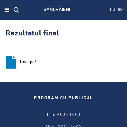
x
≡
SÂNCRĂIENI
HU
RO
Ecken
Közmű
Rezultatul final
SRL
A
treia
final.pdf
publicare
a
concursului.
Alegerile
pentru
PROGRAM CU PUBLICUL
Senat
și
Luni: 9:00 - 14:00
Camera
Deputaților