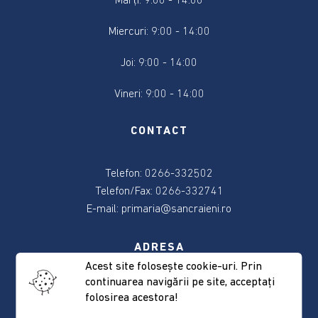
Marți: 9:00 - 14:00
2024
Miercuri: 9:00 - 14:00
Alegere
Președintele
Joi: 9:00 - 14:00
României
2024
Vineri: 9:00 - 14:00
Alegerile
CONTACT
din
9
Telefon: 0266-332502
iunie
2024
Telefon/Fax: 0266-332741
E-mail:
primaria@sancraieni.ro
Anunțuri
și
ADRESA
actele
Acest site foloseşte cookie-uri. Prin
referitoare
continuarea navigării pe site, acceptaţi
537265 Sâncrăieni, nr. 522
la
folosirea acestora!
Judeţul Harghita
alegeri