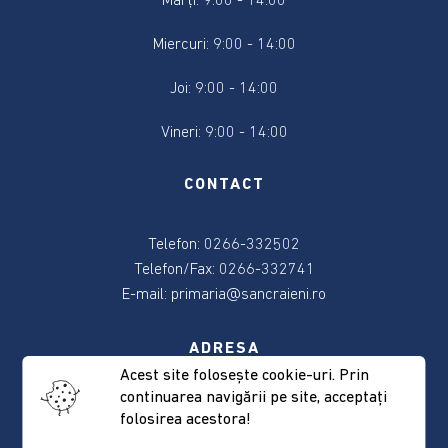
Marți: 9:00 - 14:00
2024
Miercuri: 9:00 - 14:00
Alegere
Președintele
Joi: 9:00 - 14:00
României
2024
Vineri: 9:00 - 14:00
Alegerile
CONTACT
din
9
Telefon: 0266-332502
iunie
2024
Telefon/Fax: 0266-332741
E-mail:
primaria@sancraieni.ro
Anunțuri
și
ADRESA
actele
Acest site foloseşte cookie-uri. Prin
referitoare
continuarea navigării pe site, acceptaţi
537265 Sâncrăieni, nr. 522
la
folosirea acestora!
Judeţul Harghita
alegeri