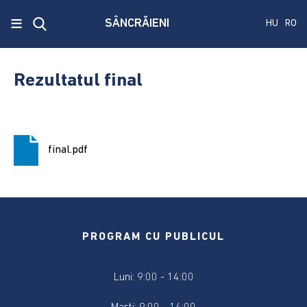
x
≡
SÂNCRĂIENI
HU
RO
Ecken
Közmű
Rezultatul final
SRL
A
treia
final.pdf
publicare
a
concursului.
Alegerile
pentru
PROGRAM CU PUBLICUL
Senat
și
Luni: 9:00 - 14:00
Camera
Deputaților