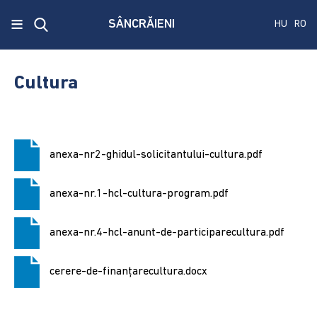
x
≡
SÂNCRĂIENI
HU
RO
Ecken
Közmű
Cultura
SRL
A
treia
anexa-nr2-ghidul-solicitantului-cultura.pdf
publicare
a
concursului.
anexa-nr.1-hcl-cultura-program.pdf
Alegerile
anexa-nr.4-hcl-anunt-de-participarecultura.pdf
pentru
Senat
cerere-de-finanțarecultura.docx
și
Camera
Deputaților