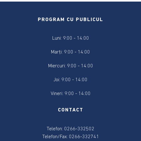
2024
Alegere
PROGRAM CU PUBLICUL
Președintele
României
Luni: 9:00 - 14:00
2024
Marți: 9:00 - 14:00
Alegerile
din
Miercuri: 9:00 - 14:00
9
iunie
Joi: 9:00 - 14:00
2024
Vineri: 9:00 - 14:00
Anunțuri
și
CONTACT
actele
referitoare
la
Telefon: 0266-332502
alegeri
Telefon/Fax: 0266-332741