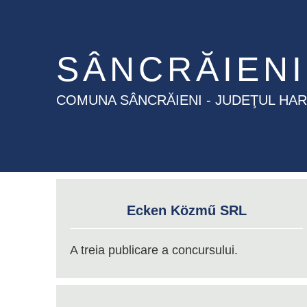
SÂNCRĂIENI
COMUNA SÂNCRĂIENI - JUDEŢUL HA
Ecken Közmű SRL
A treia publicare a concursului.