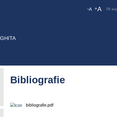
A
-
+
A
08 au
RGHITA
Bibliografie
bibliografie.pdf