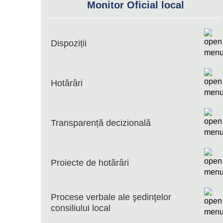
Monitor Oficial local
Dispoziții
Hotărâri
Transparență decizională
Proiecte de hotărâri
Procese verbale ale şedinţelor
consiliului local