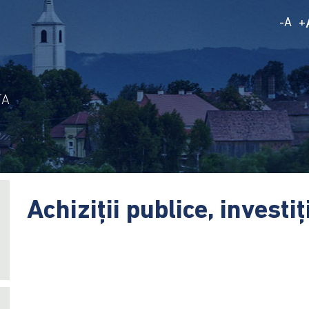
A
-
+
TA
Achiziţii publice, investiţ