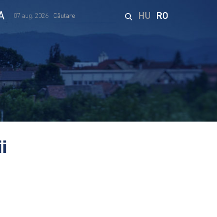
A
HU
RO
07 aug. 2026
ii