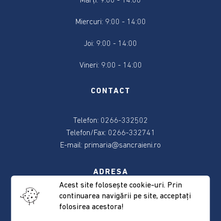
Marți: 9:00 - 14:00
2024
Miercuri: 9:00 - 14:00
Alegere
Președintele
Joi: 9:00 - 14:00
României
2024
Vineri: 9:00 - 14:00
Alegerile
CONTACT
din
9
Telefon: 0266-332502
iunie
2024
Telefon/Fax: 0266-332741
E-mail:
primaria@sancraieni.ro
Anunțuri
și
ADRESA
actele
Acest site foloseşte cookie-uri. Prin
referitoare
continuarea navigării pe site, acceptaţi
537265 Sâncrăieni, nr. 522
la
folosirea acestora!
Judeţul Harghita
alegeri