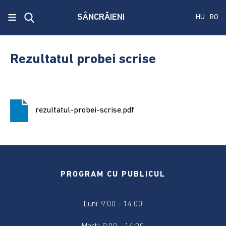
x
≡
SÂNCRĂIENI
HU
RO
Ecken
Közmű
Rezultatul probei scrise
SRL
A
treia
rezultatul-probei-scrise.pdf
publicare
a
concursului.
Alegerile
pentru
PROGRAM CU PUBLICUL
Senat
și
Luni: 9:00 - 14:00
Camera
Deputaților