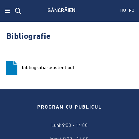
x
≡
SÂNCRĂIENI
HU
RO
Ecken
Közmű
Bibliografie
SRL
A
treia
bibliografia-asistent.pdf
publicare
a
concursului.
Alegerile
pentru
PROGRAM CU PUBLICUL
Senat
și
Luni: 9:00 - 14:00
Camera
Deputaților