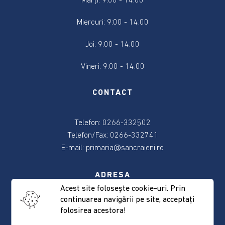
Marți: 9:00 - 14:00
2024
Miercuri: 9:00 - 14:00
Alegere
Președintele
Joi: 9:00 - 14:00
României
2024
Vineri: 9:00 - 14:00
Alegerile
CONTACT
din
9
Telefon: 0266-332502
iunie
2024
Telefon/Fax: 0266-332741
E-mail:
primaria@sancraieni.ro
Anunțuri
și
ADRESA
actele
Acest site foloseşte cookie-uri. Prin
referitoare
continuarea navigării pe site, acceptaţi
537265 Sâncrăieni, nr. 522
la
folosirea acestora!
Judeţul Harghita
alegeri