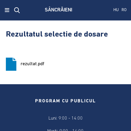
x
≡
SÂNCRĂIENI
HU
RO
Ecken
Közmű
Rezultatul selectie de dosare
SRL
A
treia
rezultat.pdf
publicare
a
concursului.
Alegerile
pentru
PROGRAM CU PUBLICUL
Senat
și
Luni: 9:00 - 14:00
Camera
Deputaților