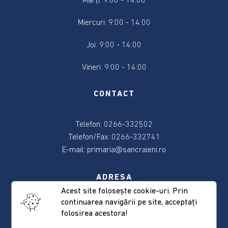
Marți: 9:00 - 14:00
2024
Miercuri: 9:00 - 14:00
Alegere
Președintele
Joi: 9:00 - 14:00
României
2024
Vineri: 9:00 - 14:00
Alegerile
CONTACT
din
9
Telefon: 0266-332502
iunie
2024
Telefon/Fax: 0266-332741
E-mail:
primaria@sancraieni.ro
Anunțuri
și
ADRESA
actele
Acest site foloseşte cookie-uri. Prin
referitoare
continuarea navigării pe site, acceptaţi
537265 Sâncrăieni, nr. 522
la
folosirea acestora!
Judeţul Harghita
alegeri