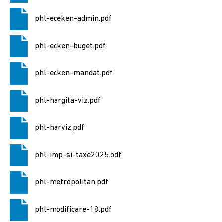
Consiliul
phl-eceken-admin.pdf
local
phl-ecken-buget.pdf
Contact
phl-ecken-mandat.pdf
Primar
phl-hargita-viz.pdf
Viceprimar
phl-harviz.pdf
Secretar
phl-imp-si-taxe2025.pdf
Membrii
consiliului
phl-metropolitan.pdf
Consilierii
locali
phl-modificare-18.pdf