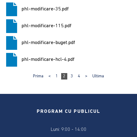
Declarații
phl-modificare-35.pdf
de
avere
phl-modificare-115.pdf
și
interese
2019
phl-modificare-buget.pdf
Informații
phl-modificare-hcl-4.pdf
de
interes
Prima
<
1
2
3
4
>
Ultima
public
Anunțuri
pe
baza
PROGRAM CU PUBLICUL
350
pentru
anul
Luni: 9:00 - 14:00
2026