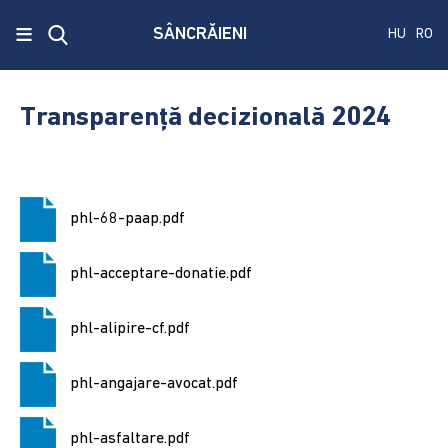
x
≡
SÂNCRĂIENI
HU
RO
Ecken
Közmű
Transparență decizională 2024
SRL
A
treia
phl-68-paap.pdf
publicare
a
concursului.
phl-acceptare-donatie.pdf
Alegerile
phl-alipire-cf.pdf
pentru
Senat
phl-angajare-avocat.pdf
și
Camera
Deputaților
phl-asfaltare.pdf