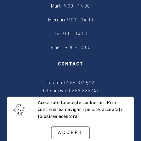
Marți: 9:00 - 14:00
Sport
Miercuri: 9:00 - 14:00
Cultură
Joi: 9:00 - 14:00
Program
Vineri: 9:00 - 14:00
operațional
Ajutorarea
CONTACT
Persoanelor
Defavorizate
Telefon: 0266-332502
Telefon/Fax: 0266-332741
Anunț
pentru
E-mail:
primaria@sancraieni.ro
Acest site foloseşte cookie-uri. Prin
finanțare
continuarea navigării pe site, acceptaţi
nerambursabilă
ADRESA
folosirea acestora!
conform
Legii
ACCEPT
350
537265 Sâncrăieni, nr. 522
anul