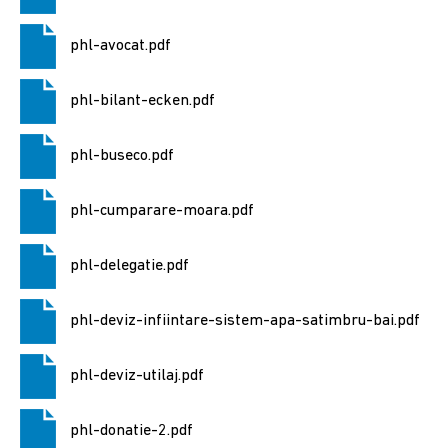
2024
phl-avocat.pdf
Alegere
Președintele
phl-bilant-ecken.pdf
României
2024
phl-buseco.pdf
Alegerile
din
phl-cumparare-moara.pdf
9
iunie
phl-delegatie.pdf
2024
Anunțuri
phl-deviz-infiintare-sistem-apa-satimbru-bai.pdf
și
actele
phl-deviz-utilaj.pdf
referitoare
la
alegeri
phl-donatie-2.pdf