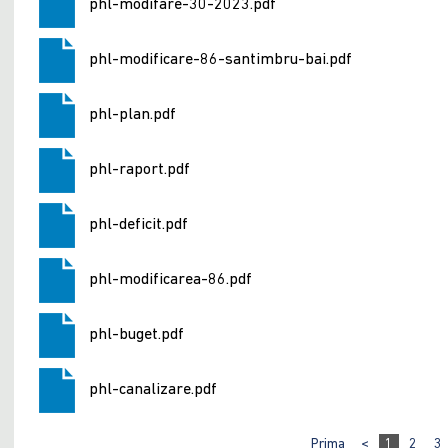
phl-modifare-30-2023.pdf
phl-modificare-86-santimbru-bai.pdf
phl-plan.pdf
phl-raport.pdf
phl-deficit.pdf
phl-modificarea-86.pdf
phl-buget.pdf
phl-canalizare.pdf
Prima
<
1
2
3