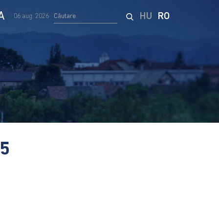
A
HU
RO
06 aug. 2026
25