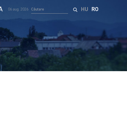
A
HU
RO
06 aug. 2026