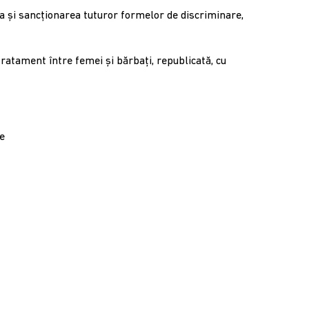
şi sancţionarea tuturor formelor de discriminare,
atament între femei şi bărbaţi, republicată, cu
re