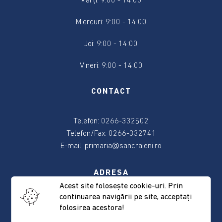
Marți: 9:00 - 14:00
2024
Miercuri: 9:00 - 14:00
Alegere
Președintele
Joi: 9:00 - 14:00
României
2024
Vineri: 9:00 - 14:00
Alegerile
CONTACT
din
9
Telefon: 0266-332502
iunie
2024
Telefon/Fax: 0266-332741
E-mail:
primaria@sancraieni.ro
Anunțuri
și
ADRESA
actele
Acest site foloseşte cookie-uri. Prin
referitoare
continuarea navigării pe site, acceptaţi
537265 Sâncrăieni, nr. 522
la
folosirea acestora!
Judeţul Harghita
alegeri