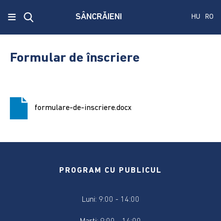
x
≡
SÂNCRĂIENI
HU
RO
Ecken
Közmű
Formular de înscriere
SRL
A
treia
formulare-de-inscriere.docx
publicare
a
concursului.
Alegerile
pentru
PROGRAM CU PUBLICUL
Senat
și
Luni: 9:00 - 14:00
Camera
Deputaților