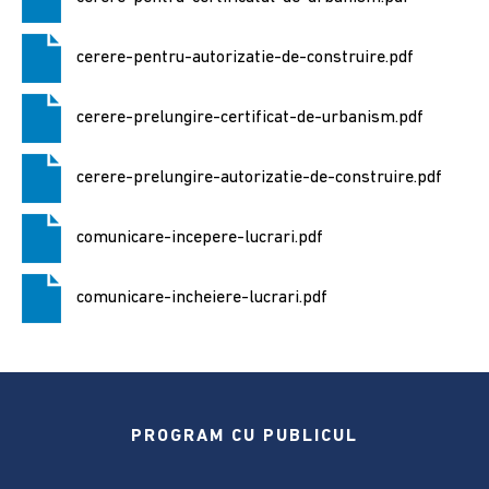
2024
cerere-pentru-autorizatie-de-construire.pdf
Alegere
Președintele
României
cerere-prelungire-certificat-de-urbanism.pdf
2024
cerere-prelungire-autorizatie-de-construire.pdf
Alegerile
din
comunicare-incepere-lucrari.pdf
9
iunie
2024
comunicare-incheiere-lucrari.pdf
Anunțuri
și
actele
referitoare
PROGRAM CU PUBLICUL
la
alegeri