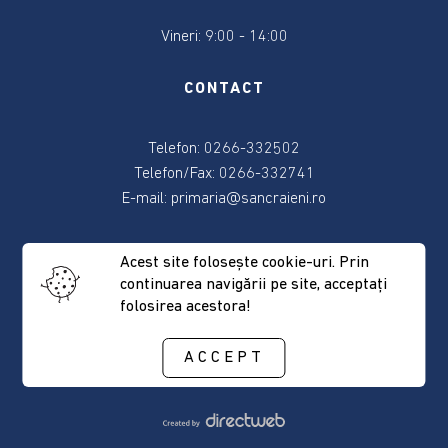
Consiliul
Vineri: 9:00 - 14:00
local
CONTACT
Contact
Telefon: 0266-332502
Primar
Telefon/Fax: 0266-332741
E-mail:
primaria@sancraieni.ro
Viceprimar
ADRESA
Acest site foloseşte cookie-uri. Prin
Secretar
continuarea navigării pe site, acceptaţi
folosirea acestora!
537265 Sâncrăieni, nr. 522
Membrii
Judeţul Harghita
consiliului
ACCEPT
Consilierii
locali