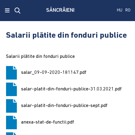
x
≡
SÂNCRĂIENI
HU
RO
Ecken
Közmű
Salarii plătite din fonduri publice
SRL
A
Salarii plătite din fonduri publice
treia
publicare
salar_09-09-2020-181147.pdf
a
concursului.
salar-platit-din-fonduri-publice-31.03.2021.pdf
Alegerile
pentru
salar-platit-din-fonduri-publice-sept.pdf
Senat
și
anexa-stat-de-functii.pdf
Camera
Deputaților