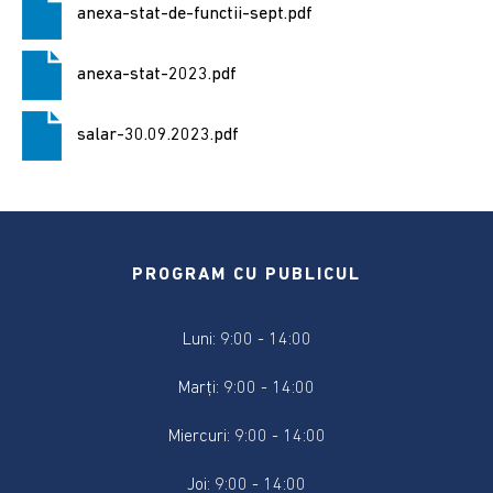
2024
anexa-stat-de-functii-sept.pdf
Alegere
anexa-stat-2023.pdf
Președintele
României
salar-30.09.2023.pdf
2024
Alegerile
din
9
iunie
PROGRAM CU PUBLICUL
2024
Luni: 9:00 - 14:00
Anunțuri
și
Marți: 9:00 - 14:00
actele
referitoare
Miercuri: 9:00 - 14:00
la
alegeri
Joi: 9:00 - 14:00