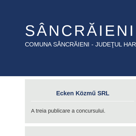
SÂNCRĂIENI
COMUNA SÂNCRĂIENI - JUDEŢUL HA
Ecken Közmű SRL
A treia publicare a concursului.