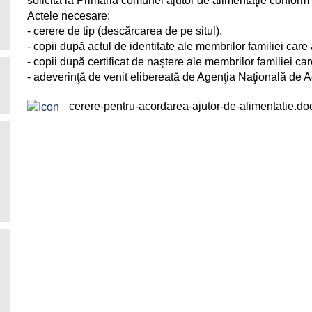
solicita la Primăria comunei ajutor de alimentaţie confor
Actele necesare:
- cerere de tip (descărcarea de pe situl),
- copii după actul de identitate ale membrilor familiei care 
- copii după certificat de naştere ale membrilor familiei car
- adeverinţă de venit elibereată de Agenţia Naţională de A
cerere-pentru-acordarea-ajutor-de-alimentatie.do