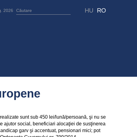
HU
RO
g. 2026
uropene
 realizate sunt sub 450 lei/lună/persoană, şi nu se
e ajutor social, beneficiari alocaţiei de susţinerea
handicap garv şi accentuat, pensionari mici; pot