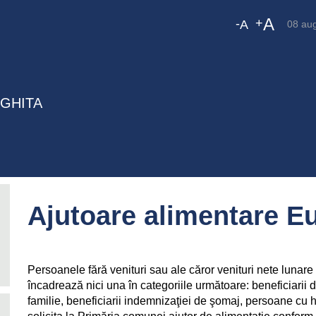
A
-
+
A
08 au
RGHITA
Ajutoare alimentare E
Persoanele fără venituri sau ale căror venituri nete lunare
încadrează nici una în categoriile următoare: beneficiarii d
familie, beneficiarii indemnizaţiei de şomaj, persoane cu 