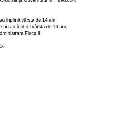
m Ordonanţa Guvernului nr. 799/2014.
au înplinit vârsta de 14 ani,
e nu au înplinit vârsta de 14 ani,
dministrare Fiscală.
cx