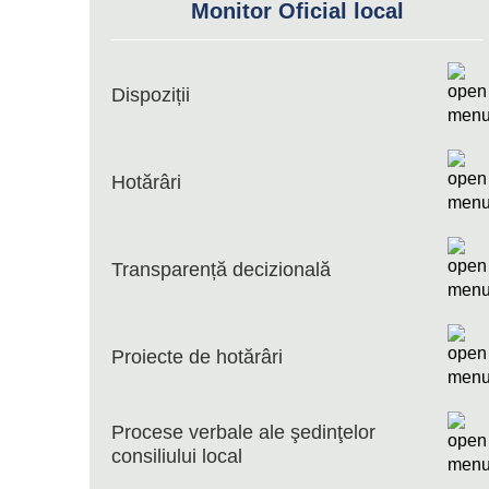
Monitor Oficial local
Dispoziții
Hotărâri
Transparență decizională
Proiecte de hotărâri
Procese verbale ale şedinţelor
consiliului local