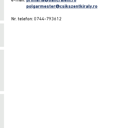
e-mail:
primaria@sancraieni.ro
e-mail:
polgarmester@csikszentkiraly.ro
Nr. telefon: 0744-793612