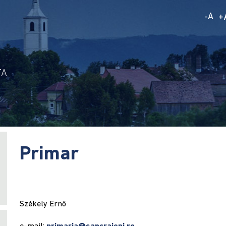
A
-
+
TA
Primar
Székely Ernő