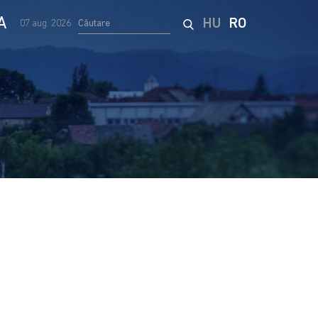
A
HU
RO
07 aug. 2026