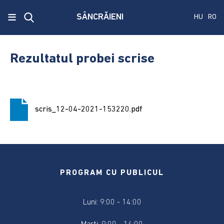
x
≡
SÂNCRĂIENI
HU
RO
Ecken
Közmű
Rezultatul probei scrise
SRL
A
treia
scris_12-04-2021-153220.pdf
publicare
a
concursului.
Alegerile
pentru
PROGRAM CU PUBLICUL
Senat
și
Luni: 9:00 - 14:00
Camera
Deputaților