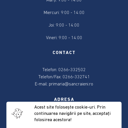
Marți: 9:00 - 14:00
2024
Miercuri: 9:00 - 14:00
Alegere
Președintele
Joi: 9:00 - 14:00
României
2024
Vineri: 9:00 - 14:00
Alegerile
CONTACT
din
9
Telefon: 0266-332502
iunie
2024
Telefon/Fax: 0266-332741
E-mail:
primaria@sancraieni.ro
Anunțuri
și
ADRESA
actele
Acest site foloseşte cookie-uri. Prin
referitoare
continuarea navigării pe site, acceptaţi
537265 Sâncrăieni, nr. 522
la
folosirea acestora!
Judeţul Harghita
alegeri